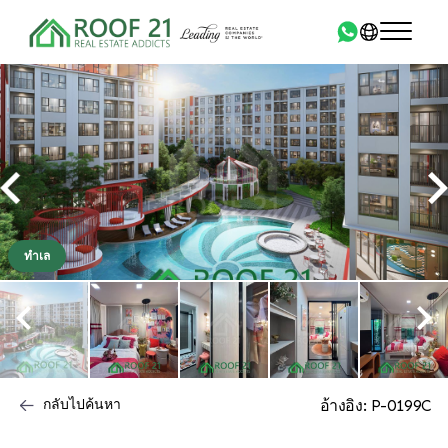
ทำเล
กลับไปค้นหา
อ้างอิง: P-0199C