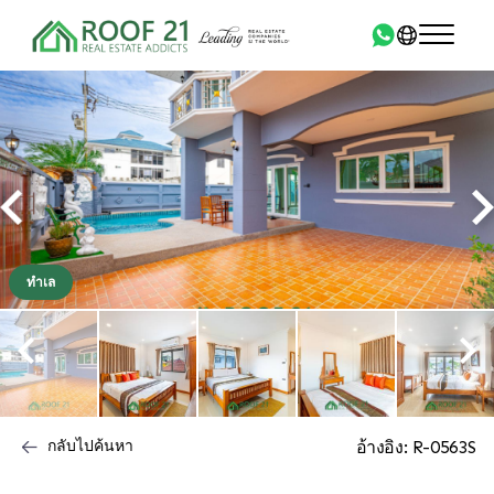
ทำเล
กลับไปค้นหา
อ้างอิง: R-0563S