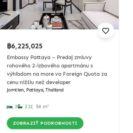
฿6,225,025
Embassy Pattaya – Predaj zmluvy
rohového 2-izbového apartmánu s
výhľadom na more vo Foreign Quota za
cenu nižšiu než developer
Jomtien, Pattaya, Thailand
2
2
54 m²
ZOBRAZIŤ PODROBNOSTI