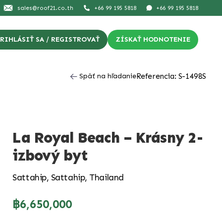
sales@roof21.co.th
+66 99 195 5818
+66 99 195 5818
RIHLÁSIŤ SA / REGISTROVAŤ
ZÍSKAŤ HODNOTENIE
Referencia: S-1498S
Späť na hľadanie
La Royal Beach – Krásny 2-
izbový byt
Sattahip, Sattahip, Thailand
฿6,650,000