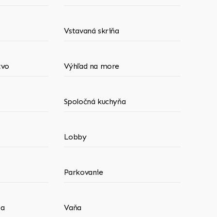
Vstavaná skriňa
tvo
Výhľad na more
Spoločná kuchyňa
Lobby
Parkovanie
ba
Vaňa