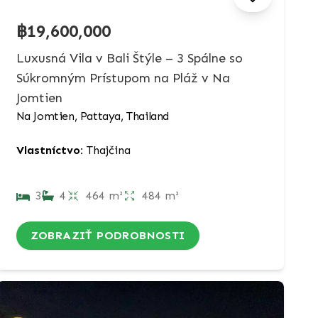
฿19,600,000
Luxusná Vila v Bali Štýle – 3 Spálne so
Súkromným Prístupom na Pláž v Na
Jomtien
Na Jomtien, Pattaya, Thailand
Vlastníctvo:
Thajčina
3
4
464 m²
484 m²
ZOBRAZIŤ PODROBNOSTI