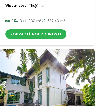
Vlastníctvo:
Thajčina
3
3
300 m²
532.40 m²
ZOBRAZIŤ PODROBNOSTI