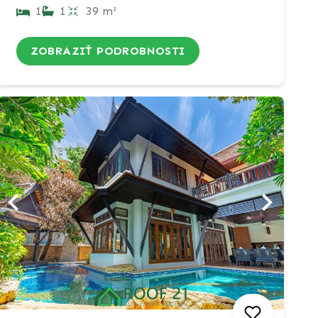
1
1
39 m²
ZOBRAZIŤ PODROBNOSTI